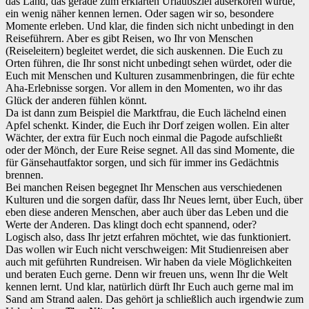
das Land, das gerade zum erklärten Urlaubsziel auserkoren wurde,
ein wenig näher kennen lernen. Oder sagen wir so, besondere
Momente erleben. Und klar, die finden sich nicht unbedingt in den
Reiseführern. Aber es gibt Reisen, wo Ihr von Menschen
(Reiseleitern) begleitet werdet, die sich auskennen. Die Euch zu
Orten führen, die Ihr sonst nicht unbedingt sehen würdet, oder die
Euch mit Menschen und Kulturen zusammenbringen, die für echte
Aha-Erlebnisse sorgen. Vor allem in den Momenten, wo ihr das
Glück der anderen fühlen könnt.
Da ist dann zum Beispiel die Marktfrau, die Euch lächelnd einen
Apfel schenkt. Kinder, die Euch ihr Dorf zeigen wollen. Ein alter
Wächter, der extra für Euch noch einmal die Pagode aufschließt
oder der Mönch, der Eure Reise segnet. All das sind Momente, die
für Gänsehautfaktor sorgen, und sich für immer ins Gedächtnis
brennen.
Bei manchen Reisen begegnet Ihr Menschen aus verschiedenen
Kulturen und die sorgen dafür, dass Ihr Neues lernt, über Euch, über
eben diese anderen Menschen, aber auch über das Leben und die
Werte der Anderen. Das klingt doch echt spannend, oder?
Logisch also, dass Ihr jetzt erfahren möchtet, wie das funktioniert.
Das wollen wir Euch nicht verschweigen: Mit Studienreisen aber
auch mit geführten Rundreisen. Wir haben da viele Möglichkeiten
und beraten Euch gerne. Denn wir freuen uns, wenn Ihr die Welt
kennen lernt. Und klar, natürlich dürft Ihr Euch auch gerne mal im
Sand am Strand aalen. Das gehört ja schließlich auch irgendwie zum