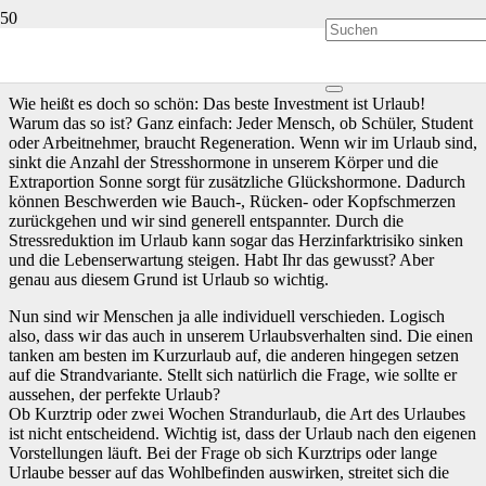
Sonne sorgt für Glückshormone
Wie heißt es doch so schön: Das beste Investment ist Urlaub!
Warum das so ist? Ganz einfach: Jeder Mensch, ob Schüler, Student
oder Arbeitnehmer, braucht Regeneration. Wenn wir im Urlaub sind,
sinkt die Anzahl der Stresshormone in unserem Körper und die
Extraportion Sonne sorgt für zusätzliche Glückshormone. Dadurch
können Beschwerden wie Bauch-, Rücken- oder Kopfschmerzen
zurückgehen und wir sind generell entspannter. Durch die
Stressreduktion im Urlaub kann sogar das Herzinfarktrisiko sinken
und die Lebenserwartung steigen. Habt Ihr das gewusst? Aber
genau aus diesem Grund ist Urlaub so wichtig.
Nun sind wir Menschen ja alle individuell verschieden. Logisch
also, dass wir das auch in unserem Urlaubsverhalten sind. Die einen
tanken am besten im Kurzurlaub auf, die anderen hingegen setzen
auf die Strandvariante. Stellt sich natürlich die Frage, wie sollte er
aussehen, der perfekte Urlaub?
Ob Kurztrip oder zwei Wochen Strandurlaub, die Art des Urlaubes
ist nicht entscheidend. Wichtig ist, dass der Urlaub nach den eigenen
Vorstellungen läuft. Bei der Frage ob sich Kurztrips oder lange
Urlaube besser auf das Wohlbefinden auswirken, streitet sich die