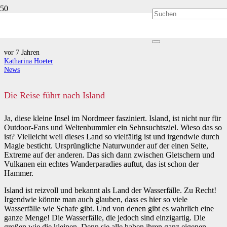
Das Land der Wasserfälle
vor 7 Jahren
Katharina Hoeter
News
Die Reise führt nach Island
Ja, diese kleine Insel im Nordmeer fasziniert. Island, ist nicht nur für
Outdoor-Fans und Weltenbummler ein Sehnsuchtsziel. Wieso das so
ist? Vielleicht weil dieses Land so vielfältig ist und irgendwie durch
Magie besticht. Ursprüngliche Naturwunder auf der einen Seite,
Extreme auf der anderen. Das sich dann zwischen Gletschern und
Vulkanen ein echtes Wanderparadies auftut, das ist schon der
Hammer.
Island ist reizvoll und bekannt als Land der Wasserfälle. Zu Recht!
Irgendwie könnte man auch glauben, dass es hier so viele
Wasserfälle wie Schafe gibt. Und von denen gibt es wahrlich eine
ganze Menge! Die Wasserfälle, die jedoch sind einzigartig. Die
großen wie die kleinen. Denn sie alle haben ihren ganz eigenen