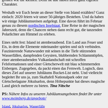
Charakter.
Weshalb wir Euch heute an dieser Stelle von Island erzählen? Ganz
einfach: 2020 feiern wir unser 50-jähriges Bestehen. Und da haben
wir einige Jubiläumsreisen aufgelegt. Eine davon führt im Februar
genau zu diesem
nordischen Inselstaat.
Eine Reise in der magischen
Jahreszeit, denn die Chancen stehen dann recht gut, die tanzenden
Polarlichter am Himmel zu erleben.
Eines steht fest: Island ist atemberaubend. Ein Land aus Feuer und
Eis, in dem die Elemente miteinander spielen und sich verbinden.
Faszinierende Naturwunder mit seinen in die Tiefe stürzenden
Wasserfällen, dampfenden Geysiren, blubbernden Schlammtöpfen,
einer atemberaubenden Vulkanlandschaft mit schroffen
Felsformationen und einer Gletscherwelt mit blau schimmernden
Eisbergen. Zugegeben, da packt einen das Fernweh. Logisch, dass
dieses Ziel auf unserer Jubiläums Bucket-List steht. Und vielleicht
begleitet Ihr uns ja, zum Skaftafell Nationalpark oder zur
Gletscherlagune Jökulsarlon, denn Höhepunkte hat dieses magische
Land gleich mehrere zu bieten.
Tina Nitsche
PS:
Nähere Infos zu unseren Jubiläumsangeboten findet Ihr unter
www.meimberg.de/angebote/
Island
,
Jökulsarlon
,
Wasserfälle