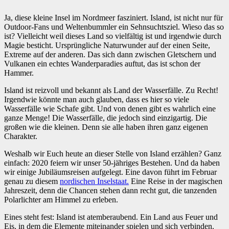
Ja, diese kleine Insel im Nordmeer fasziniert. Island, ist nicht nur für
Outdoor-Fans und Weltenbummler ein Sehnsuchtsziel. Wieso das so
ist? Vielleicht weil dieses Land so vielfältig ist und irgendwie durch
Magie besticht. Ursprüngliche Naturwunder auf der einen Seite,
Extreme auf der anderen. Das sich dann zwischen Gletschern und
Vulkanen ein echtes Wanderparadies auftut, das ist schon der
Hammer.
Island ist reizvoll und bekannt als Land der Wasserfälle. Zu Recht!
Irgendwie könnte man auch glauben, dass es hier so viele
Wasserfälle wie Schafe gibt. Und von denen gibt es wahrlich eine
ganze Menge! Die Wasserfälle, die jedoch sind einzigartig. Die
großen wie die kleinen. Denn sie alle haben ihren ganz eigenen
Charakter.
Weshalb wir Euch heute an dieser Stelle von Island erzählen? Ganz
einfach: 2020 feiern wir unser 50-jähriges Bestehen. Und da haben
wir einige Jubiläumsreisen aufgelegt. Eine davon führt im Februar
genau zu diesem
nordischen Inselstaat.
Eine Reise in der magischen
Jahreszeit, denn die Chancen stehen dann recht gut, die tanzenden
Polarlichter am Himmel zu erleben.
Eines steht fest: Island ist atemberaubend. Ein Land aus Feuer und
Eis, in dem die Elemente miteinander spielen und sich verbinden.