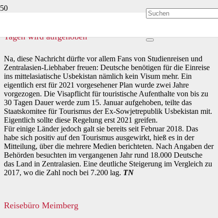
Visapflicht für touristische Aufenthalte von bis zu 30
Tagen wird aufgehoben
Na, diese Nachricht dürfte vor allem Fans von Studienreisen und
Zentralasien-Liebhaber freuen: Deutsche benötigen für die Einreise
ins mittelasiatische Usbekistan nämlich kein Visum mehr. Ein
eigentlich erst für 2021 vorgesehener Plan wurde zwei Jahre
vorgezogen. Die Visapflicht für touristische Aufenthalte von bis zu
30 Tagen Dauer werde zum 15. Januar aufgehoben, teilte das
Staatskomitee für Tourismus der Ex-Sowjetrepublik Usbekistan mit.
Eigentlich sollte diese Regelung erst 2021 greifen.
Für einige Länder jedoch galt sie bereits seit Februar 2018. Das
habe sich positiv auf den Tourismus ausgewirkt, hieß es in der
Mitteilung, über die mehrere Medien berichteten. Nach Angaben der
Behörden besuchten im vergangenen Jahr rund 18.000 Deutsche
das Land in Zentralasien. Eine deutliche Steigerung im Vergleich zu
2017, wo die Zahl noch bei 7.200 lag.
TN
Reisebüro Meimberg