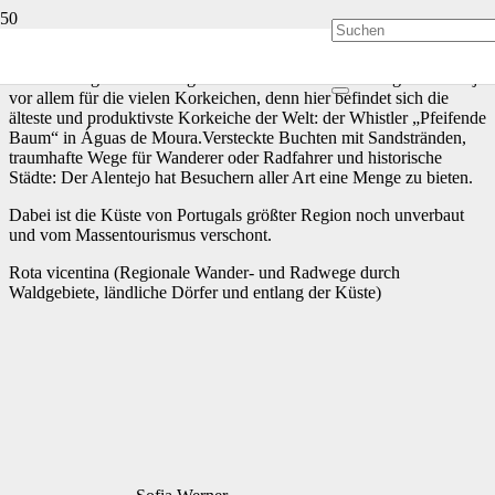
Die landschaftlich idyllische Region Alentejo erstreckt sich über ein
Drittel der Gesamtfläche Portugals, wobei nur 5 Prozent der
Bevölkerung in dieser Region leben.Bekannt ist die Region Alentejo
vor allem für die vielen Korkeichen, denn hier befindet sich die
älteste und produktivste Korkeiche der Welt: der Whistler „Pfeifende
Baum“ in Águas de Moura.Versteckte Buchten mit Sandstränden,
traumhafte Wege für Wanderer oder Radfahrer und historische
Städte: Der Alentejo hat Besuchern aller Art eine Menge zu bieten.
Dabei ist die Küste von Portugals größter Region noch unverbaut
und vom Massentourismus verschont.
Rota vicentina (Regionale Wander- und Radwege durch
Waldgebiete, ländliche Dörfer und entlang der Küste)