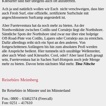
Kitesurfer sind hier übrigens auch oft anzutreffen.
Ach ja und natürlich wollen wir Euch nicht verschweigen, dass hier
auch Fresh Surf, eine offizielle, zertifizierte Surfschule mit
angeschlossenem Surfcamp angesiedelt ist.
Aber Fuerteventura hat da noch mehr zu bieten. An der
Nordwestküste zwischen Cotillo und Corralejo liegt die Northshore.
Sämtliche Spots der Northshore sind zwar nur über eine holprige
Off-Road-Piste von Cotillo, Lajares oder Corralejo aus zu erreichen.
Dafür allerdings reiht sich ein Spot an den anderen. Von
fortgeschrittenen Anfängern bis hin zum absoluten Profi werden
alle Ansprüche bedient. Hier tummeln sich unzählige Wellenreiter,
aber auch Wind- und Kitesurfer. Cool, oder? Aber lasst Euch gesagt
sein, Fuerteventura hat in Sachen Surf-Hotspots noch jede Menge
mehr zu bieten. Davon beim nächsten Mal mehr.
Tina Nitsche
Reisebüro Meimberg
Ihr Reisebüro in Münster und im Münsterland
Fon.: 0800 – 63462374 (Freecall)
Fon: 0251 – 417610