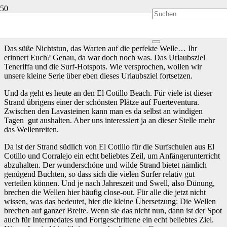
Surf-Hotspots auf Fuerteventura
Das süße Nichtstun, das Warten auf die perfekte Welle… Ihr
erinnert Euch? Genau, da war doch noch was. Das Urlaubsziel
Teneriffa und die Surf-Hotspots. Wie versprochen, wollen wir
unsere kleine Serie über eben dieses Urlaubsziel fortsetzen.
Und da geht es heute an den El Cotillo Beach. Für viele ist dieser
Strand übrigens einer der schönsten Plätze auf Fuerteventura.
Zwischen den Lavasteinen kann man es da selbst an windigen
Tagen gut aushalten. Aber uns interessiert ja an dieser Stelle mehr
das Wellenreiten.
Da ist der Strand südlich von El Cotillo für die Surfschulen aus El
Cotillo und Corralejo ein echt beliebtes Zeil, um Anfängerunterricht
abzuhalten. Der wunderschöne und wilde Strand bietet nämlich
genügend Buchten, so dass sich die vielen Surfer relativ gut
verteilen können. Und je nach Jahreszeit und Swell, also Dünung,
brechen die Wellen hier häufig close-out. Für alle die jetzt nicht
wissen, was das bedeutet, hier die kleine Übersetzung: Die Wellen
brechen auf ganzer Breite. Wenn sie das nicht nun, dann ist der Spot
auch für Intermedates und Fortgeschrittene ein echt beliebtes Ziel.