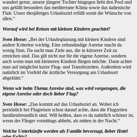
wandert gerne, unsere jüngere Tochter hingegen liebt den Pool und
uns gefällt besonders das mediterrane Klima sowie das italienische
Flair. Unser diesjähriges Urlaubsziel erfüllt somit die Wünsche von
allen.“
Worauf wird bei Reisen mit kleinen Kindern geachtet?
Sven Hosse:
„Bei der Urlaubsplanung mit kleinen Kindern sind
andere Kriterien wichtig. Eine zehnstündige Anreise macht da
wenig Sinn. Da sucht man Ziele aus, die in kürzerer Zeit zu
erreichen sind. Das gilt nicht nur für die eigene Anreise, sondern
auch wenn man mit kleineren Kindern fliegen möchte. Dann achtet
man auf möglichst kurze Flug- und Transferzeiten. Außerdem wird
natürlich im Vorfeld die ärztliche Versorgung am Urlaubsort
abgeklärt.“
Wenn wir beim Thema Anreise sind, was wird vorgezogen, die
eigene Anreise oder doch lieber Flug?
Sven Hosse:
„Das kommt auf das Urlaubsziel an. Wobei ich
persönlich bei Flugreisen schon darauf achte, dass die Flugzeiten
familienfreundlich sind. Will heißen, dass es da natürlich schöner ist,
wenn der Flieger vormittags abhebt, als mitten in der Nacht.“
Welche Unterkünfte werden als Familie bevorzugt, lieber Hotel
oder FeWo?