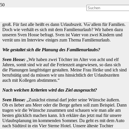
Schon jetzt ist die Vorfreude auf den Sommer und die großen Ferien
groß. Für fast alle heißt es dann Urlaubszeit. Vor allem für Familien.
Doch wie verhält es sich mit dem Familienurlaub? Wir haben dazu
unseren Sven Hosse befragt. Sven ist Vater von zwei Kindern und
verrät uns im Interview einiges zum Thema Familienurlaub.
Wie gestaltet sich die Planung des Familienurlaubs?
Sven Hosse:
„Wir haben zwei Töchter im Alter von acht und elf
Jahren, somit sind wir auf die Ferienzeit angewiesen, so dass sich
die Planungen langfristiger gestalten. Meine Frau Heike und ich sind
berufstätig und da müssen wir uns hinsichtlich der Urlaubszeiten
auch mit Kollegen abstimmen.“
Nach welchen Kriterien wird das Ziel ausgesucht?
Sven Hosse:
„Zunächst einmal darf jeder seine Wünsche äußern.
Ob es lieber ans Meer oder die Berge gehen soll zum Beispiel. Dann
tragen wir die Wünsche zusammen und schauen wie man alle am
besten glücklich machen kann. Ich erkläre das jetzt mal für unsere
Urlaubsplanung im kommenden Sommer. Da geht es mit dem Auto
nach Südtirol in ein Vier Sterne Hotel. Unsere älteste Tochter