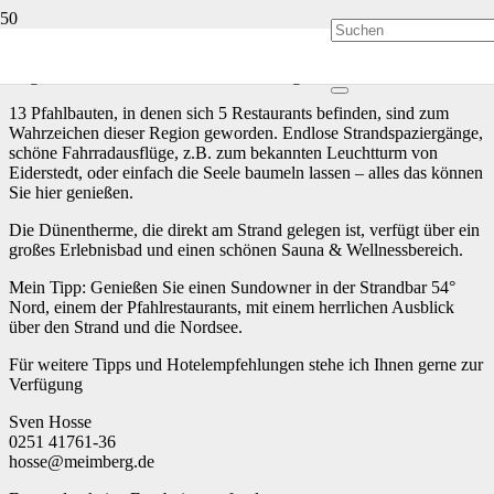
Der schöne Ort St. Peter Ording liegt auf der Halbinsel Eiderstedt
im Kreis Nordfriesland und begeistert durch einen 12 Kilometer
langen und 2 Kilometer breiten feinsandigen Strand.
13 Pfahlbauten, in denen sich 5 Restaurants befinden, sind zum
Wahrzeichen dieser Region geworden. Endlose Strandspaziergänge,
schöne Fahrradausflüge, z.B. zum bekannten Leuchtturm von
Eiderstedt, oder einfach die Seele baumeln lassen – alles das können
Sie hier genießen.
Die Dünentherme, die direkt am Strand gelegen ist, verfügt über ein
großes Erlebnisbad und einen schönen Sauna & Wellnessbereich.
Mein Tipp: Genießen Sie einen Sundowner in der Strandbar 54°
Nord, einem der Pfahlrestaurants, mit einem herrlichen Ausblick
über den Strand und die Nordsee.
Für weitere Tipps und Hotelempfehlungen stehe ich Ihnen gerne zur
Verfügung
Sven Hosse
0251 41761-36
hosse@meimberg.de