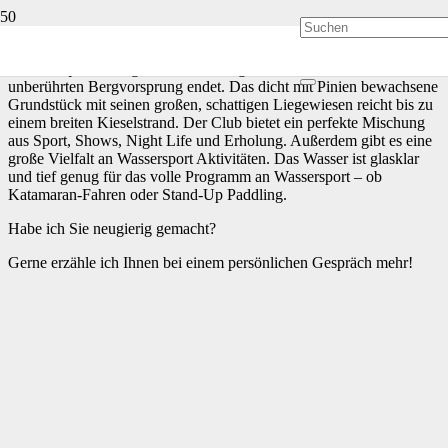
Die wunderschöne und weitläufige Anlage erstreckt sich über
100.000 qm und liegt direkt in einer großen Bucht, die an einem
unberührten Bergvorsprung endet. Das dicht mit Pinien bewachsene
Grundstück mit seinen großen, schattigen Liegewiesen reicht bis zu
einem breiten Kieselstrand. Der Club bietet ein perfekte Mischung
aus Sport, Shows, Night Life und Erholung. Außerdem gibt es eine
große Vielfalt an Wassersport Aktivitäten. Das Wasser ist glasklar
und tief genug für das volle Programm an Wassersport – ob
Katamaran-Fahren oder Stand-Up Paddling.
Habe ich Sie neugierig gemacht?
Gerne erzähle ich Ihnen bei einem persönlichen Gespräch mehr!