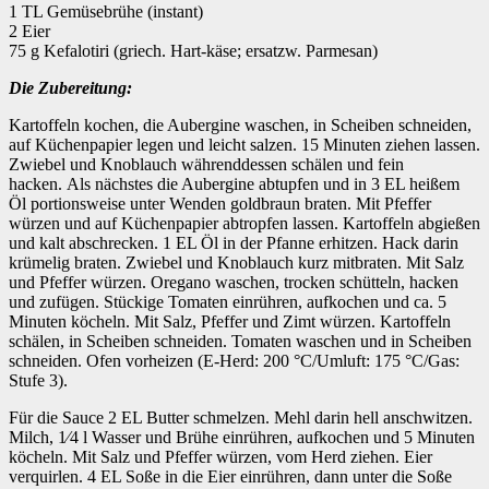
1 TL Gemüsebrühe (instant)
2 Eier
75 g Kefalotiri (griech. Hart-käse; ersatzw. Parmesan)
Die Zubereitung:
Kartoffeln kochen, die Aubergine waschen, in Scheiben schneiden,
auf Küchenpapier legen und leicht salzen. 15 Minuten ziehen lassen.
Zwiebel und Knoblauch währenddessen schälen und fein
hacken. Als nächstes die Aubergine abtupfen und in 3 EL heißem
Öl portionsweise unter Wenden goldbraun braten. Mit Pfeffer
würzen und auf Küchenpapier abtropfen lassen. Kartoffeln abgießen
und kalt abschrecken. 1 EL Öl in der Pfanne erhitzen. Hack darin
krümelig braten. Zwiebel und Knoblauch kurz mitbraten. Mit Salz
und Pfeffer würzen. Oregano waschen, trocken schütteln, hacken
und zufügen. Stückige Tomaten einrühren, aufkochen und ca. 5
Minuten köcheln. Mit Salz, Pfeffer und Zimt würzen. Kartoffeln
schälen, in Scheiben schneiden. Tomaten waschen und in Scheiben
schneiden. Ofen vorheizen (E-Herd: 200 °C/Umluft: 175 °C/Gas:
Stufe 3).
Für die Sauce 2 EL Butter schmelzen. Mehl darin hell anschwitzen.
Milch, 1⁄4 l Wasser und Brühe einrühren, aufkochen und 5 Minuten
köcheln. Mit Salz und Pfeffer würzen, vom Herd ziehen. Eier
verquirlen. 4 EL Soße in die Eier einrühren, dann unter die Soße