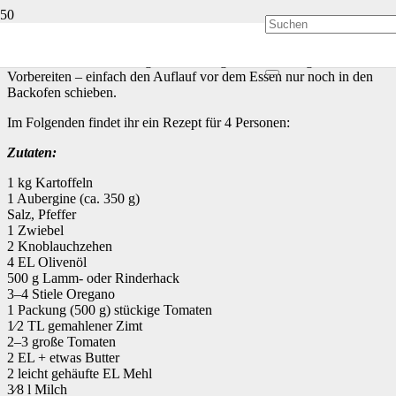
Was für die Italiener die Lasagne ist für die Griechen die
Moussaka
.
Sie schmeckt hervorragend, die herzhafte griechische
Küche. Die Moussaka eignet sich übrigens auch sehr gut zum
Vorbereiten – einfach den Auflauf vor dem Essen nur noch in den
Backofen schieben.
Im Folgenden findet ihr ein Rezept für 4 Personen:
Zutaten:
1 kg Kartoffeln
1 Aubergine (ca. 350 g)
Salz, Pfeffer
1 Zwiebel
2 Knoblauchzehen
4 EL Olivenöl
500 g Lamm- oder Rinderhack
3–4 Stiele Oregano
1 Packung (500 g) stückige Tomaten
1⁄2 TL gemahlener Zimt
2–3 große Tomaten
2 EL + etwas Butter
2 leicht gehäufte EL Mehl
3⁄8 l Milch