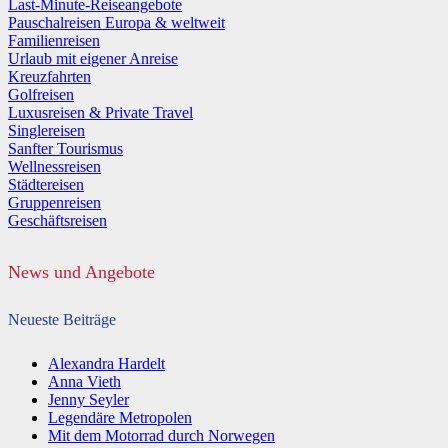
Last-Minute-Reiseangebote
Pauschalreisen Europa & weltweit
Familienreisen
Urlaub mit eigener Anreise
Kreuzfahrten
Golfreisen
Luxusreisen & Private Travel
Singlereisen
Sanfter Tourismus
Wellnessreisen
Städtereisen
Gruppenreisen
Geschäftsreisen
News und Angebote
Neueste Beiträge
Alexandra Hardelt
Anna Vieth
Jenny Seyler
Legendäre Metropolen
Mit dem Motorrad durch Norwegen