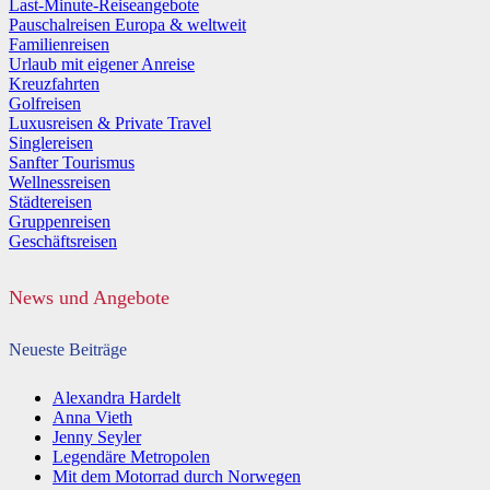
Last-Minute-Reiseangebote
Pauschalreisen Europa & weltweit
Familienreisen
Urlaub mit eigener Anreise
Kreuzfahrten
Golfreisen
Luxusreisen & Private Travel
Singlereisen
Sanfter Tourismus
Wellnessreisen
Städtereisen
Gruppenreisen
Geschäftsreisen
News und Angebote
Neueste Beiträge
Alexandra Hardelt
Anna Vieth
Jenny Seyler
Legendäre Metropolen
Mit dem Motorrad durch Norwegen