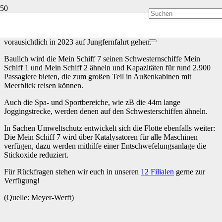
Die Mein Schiff 7 befindet sich aktuell schon im Bau und soll
vorausichtlich in 2023 auf Jungfernfahrt gehen.
Baulich wird die Mein Schiff 7 seinen Schwesternschiffe Mein
Schiff 1 und Mein Schiff 2 ähneln und Kapazitäten für rund 2.900
Passagiere bieten, die zum großen Teil in Außenkabinen mit
Meerblick reisen können.
Auch die Spa- und Sportbereiche, wie zB die 44m lange
Joggingstrecke, werden denen auf den Schwesterschiffen ähneln.
In Sachen Umweltschutz entwickelt sich die Flotte ebenfalls weiter:
Die Mein Schiff 7 wird über Katalysatoren für alle Maschinen
verfügen, dazu werden mithilfe einer Entschwefelungsanlage die
Stickoxide reduziert.
Für Rückfragen stehen wir euch in unseren
12 Filialen
gerne zur
Verfügung!
(Quelle: Meyer-Werft)