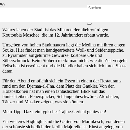
Die ehemalige Hauptstadt des marokkanisches Reiches und eine der
vier Königstädte lädt ihre Besucher in eine fremde, exotische Welt
ein.
Wahrzeichen der Stadt ist das Minarett der altehrwürdigen
Koutoubia Moschee, die im 12. Jahrhundert erbaut wurde.
Umgeben von hohen Stadtmauern liegt die Medina mit ihren engen
Souks. Hier findet man handgearbeitete Woll- und Seidenteppiche,
zu Pyramiden aufgetürmte Gewürze, kostbare Öle und
Silberschmuck. Beim Stöbern merkt man nicht, wie die Zeit vergeht.
Feilschen ist erwünscht und die Händler haben sichtlich ihren Spass
daran.
Für den Abend empfiehlt sich ein Essen in einem der Restaurants
rund um den Djemaa-el-Fna, dem Platz der Gaukler. Von den
Holzbalkonen hat man einen fantastischen Blick auf das
bunte Treiben: Feuerspucker, Schlangenbeschwörer, Akrobaten,
Tänzer und Musiker zeigen, was sie können.
Mein Tipp: Dazu ein typisches Tajine-Gericht geniessen!
Ein weiteres Highlight sind die Gärten von Marrakesch, von denen
der schönste sicherlich der Jardin Majorelle ist: Einst angelegt von