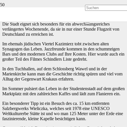
Krakau – Weltkulturerbe, heimliche Hauptstadt Polens und eine der
aufstrebendsten Metropolen Europas.
Die Stadt eignet sich besonders für ein abwechslungsreiches
verlängertes Wochenende, da sie in nur einer Stunde Flugzeit von
Deutschland zu erreichen ist.
Im ehemals jüdischen Viertel Kazimierz tobt zwischen alten
Synagogen das Leben. Jazzfreunde kommen in den schummrigen
Bars und den modernen Clubs auf Ihre Kosten. Hier wurde auch ein
großer Teil des Filmes Schindlers Liste gedreht.
In den Tuchhallen, auf dem Schlossberg Wawel und in der
Marienkirche kann man die Geschichte richtig spüren und viel vom
Alltag der Gegenwart Krakaus erfahren.
Im Sommer pulsiert das Leben in der Studentenstadt auf dem großen
Marktplatz mit den zahlreichen Kaffes und lädt zum Flanieren ein.
Ein besonderer Tipp ist ein Besuch des ca. 15 km entfernten
Salzbergwerks Wieliczka, welches seit 1978 eine UNESCO
Weltkulturerbe Stätte ist und wo man 125 Meter unter der Erde eine
faszinierende, kleine Kapelle besichtigen kann.