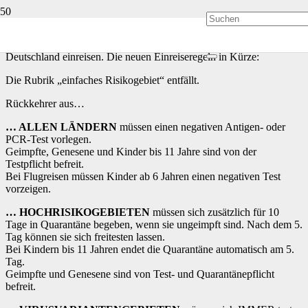
Seit dem 01.08.2021 gelten neue Einreisebestimmungen, für alle
Personen, die mit dem Flugzeug, Bahn oder PKW nach
Deutschland einreisen. Die neuen Einreiseregeln in Kürze:
Die Rubrik „einfaches Risikogebiet“ entfällt.
Rückkehrer aus…
… ALLEN LÄNDERN
müssen einen negativen Antigen- oder
PCR-Test vorlegen.
Geimpfte, Genesene und Kinder bis 11 Jahre sind von der
Testpflicht befreit.
Bei Flugreisen müssen Kinder ab 6 Jahren einen negativen Test
vorzeigen.
… HOCHRISIKOGEBIETEN
müssen sich zusätzlich für 10
Tage in Quarantäne begeben, wenn sie ungeimpft sind. Nach dem 5.
Tag können sie sich freitesten lassen.
Bei Kindern bis 11 Jahren endet die Quarantäne automatisch am 5.
Tag.
Geimpfte und Genesene sind von Test- und Quarantänepflicht
befreit.