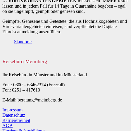
… VIRUSVARIANTENGEBIETEN
müssen sich IMMER testen
lassen und in jedem Fall für 14 Tage in Quarantäne begeben – egal,
ob sie ungeimpft, geimpft oder genesen sind.
Geimpfte, Genesene und Getestete, die aus Hochrisikogebieten und
Virusvariantengebieten einreisen, sind verpflichtet die Digitale
Einreiseanmeldung auszufüllen.
Standorte
Reisebüro Meimberg
Ihr Reisebüro in Münster und im Münsterland
Fon.: 0800 – 63462374 (Freecall)
Fon: 0251 – 417610
E-Mail: beratung@meimberg.de
Impressum
Datenschutz
Barrierefreiheit
AGB
Karriere & Ausbildung