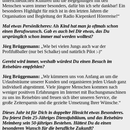
unterschiedlichen Kulturen und die Begegnungen mit den
Menschen waren immer besonders, dafür bin ich sehr dankbar! Ein
besonderes Highlight für mich ist in den letzten Jahren die
Organisation und Begleitung der Radio Kiepenkerl Hörerreise!“
Mal etwas Persönlicheres: Als Kind hat man ja oftmals schon
einen Berufswunsch. Gab es auch bei Dir etwas, das Du
ursprünglich schon immer mal werden wolltest?
Jörg Brüggemann:
„Wie bei vielen Jungs auch war der
Profifußballer (nur bei Schalke) und natürlich Pilot :-)“
Gereist wird immer, weshalb würdest Du einen Besuch im
Reisebüro empfehlen?
Jörg Brüggemann:
„Wir kümmern uns von Anfang an um die
Urlaubsträume unserer Kunden und organisieren jeden Urlaub ganz
individuell abgestimmt. Viele jüngere Menschen kommen nach
weniger positiven Erfahrungen im Internet mit Buchungsmaschinen
zu uns ins Reisebüro und freuen sich über unseren Service, die
große Zeitersparnis und die gezielte Umsetzung Ihrer Wünsche.“
Dieses Jahr ist für Dich in doppelter Hinsicht etwas Besonderes.
Du feierst Dein 25-Jähriges Dienstjubiläum, und das Reisebüro
Meimberg sein 50-jähriges Bestehen. Hättest Du da einen
besonderen Wunsch für die berufliche Zukunft?