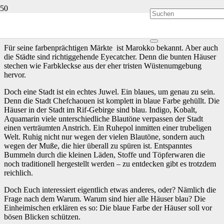
Chefchaouen eine verträumte Stadt mit Müßiggang
Für seine farbenprächtigen Märkte ist Marokko bekannt. Aber auch
die Städte sind richtiggehende Eyecatcher. Denn die bunten Häuser
stechen wie Farbkleckse aus der eher tristen Wüstenumgebung
hervor.
Doch eine Stadt ist ein echtes Juwel. Ein blaues, um genau zu sein.
Denn die Stadt Chefchaouen ist komplett in blaue Farbe gehüllt. Die
Häuser in der Stadt im Rif-Gebirge sind blau. Indigo, Kobalt,
Aquamarin viele unterschiedliche Blautöne verpassen der Stadt
einen verträumten Anstrich. Ein Ruhepol inmitten einer trubeligen
Welt. Ruhig nicht nur wegen der vielen Blautöne, sondern auch
wegen der Muße, die hier überall zu spüren ist. Entspanntes
Bummeln durch die kleinen Läden, Stoffe und Töpferwaren die
noch traditionell hergestellt werden – zu entdecken gibt es trotzdem
reichlich.
Doch Euch interessiert eigentlich etwas anderes, oder? Nämlich die
Frage nach dem Warum. Warum sind hier alle Häuser blau? Die
Einheimischen erklären es so: Die blaue Farbe der Häuser soll vor
bösen Blicken schützen.