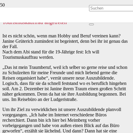
Janine Grüterich hat ihre Ausbildung zur
Tourismuskauffrau angetreten
Ist es nicht schön, wenn man Hobby und Beruf vereinen kann?
Janine Grüterich zumindest ist begeistert, denn bei ihr ist genau das
der Fall.
Nach dem Abi stand für die 19-Jährige fest: Ich will
Tourismuskauffrau werden.
„Das ist mein Traumberuf, weil ich selber so gerne reise und schon
zu Schulzeiten für meine Freunde und mich liebend gerne die
Reisen organisiert habe“, verrät unsere neue Auszubildende.
Logisch, dass für sie da schnell feststand wo es beruflich hingehen
soll. Am 2. Dezember ist Janine ihrem Traum einen großen Schritt
näher gekommen. Denn da hat sie ihre Ausbildung begonnen. Bei
uns. Im Reisebüro an der Ludgeristraße.
Um ihr Ziel zu verwirklichen ist unsere Auszubildende planvoll
vorgegangen. „Ich habe im Internet verschiedene Büros
recherchiert. Dann bin ich hier bei Meimberg vorher
vorbeigegangen und habe von außen einen Blick auf das Büro
geworfen“, erzählt sie lächelnd. Und dann? Dann hat sie eine