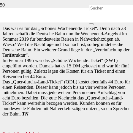
Deutsche Bahn streicht Angebot im Sommer 2019
Das war es für das „Schönes-Wochenende-Ticket“. Denn nach 23
Jahren schafft die Deutsche Bahn nun ihr Wochenend-Angebot im
Sommer 2019 für bundesweite Reisen in Nahverkehrzügen ab.
Wieso? Weil die Nachfrage nicht so hoch ist, so begründet es die
Deutsche Bahn. Ein weiterer Grund liege in der „Vereinfachung der
Tarifstruktur“.
Im Februar 1995 war das „Schöne-Wochende-Ticket“ (SWT)
eingeführt worden. Damals hat es 15 DM gekostet und war für fünf
Personen gültig. Zuletzt lagen die Kosten für ein Ticket und einen
Reisenden bei 44 Euro.
Das „Quer-durchs-Land-Ticket“ (QDL) kostet ebenfalls 44 Euro für
einen Reisenden. Dieser kann jedoch bis zu vier weitere Personen
mitnehmen. Dabei muss jede weitere Person einen Aufschlag von
acht Euro bezahlen. Die gute Nachricht das „Quer-durchs-Land-
Ticket“ kann weiterhin bezogen werden. Kunden können es für
bundesweite Fahrten mit Nahverkehrszügen nutzen, so ein Sprecher
der Bahn.
TN